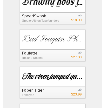
SpeedSwash
ab
$18.99
Greater Albion Typefounders
Paulette
ab
$27.99
Rosario Nocera
Paper Tiger
ab
$23.99
Fenotype