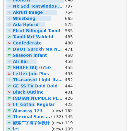
Nk Sed Testwindos 10 Downloa Filehippo
797
Akruti Image
754
Whizbang
665
Ada Hybrid
575
Elcot Bilingual Tamil
535
Tamil Mcl Vaidehi
485
Confederate
480
DVOT Surekh MR Normal
471
Sassoon Infant
468
Ali Bai
458
SHREE GUJ 0750
455
Letter Join Plus
453
Tisasansot Light Italic
452
GE SS TV Bold Bold
444
Black Outline
431
INDIAN NUMBER PLATE
426
FF Gothic Regular
422
Alasassy 123
(new)
162
Thermal Sans Mono
(+32)
145
鲸落二字得字体设计
(new)
119
let
(new)
109