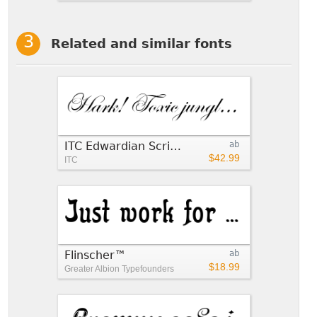
Related and similar fonts
ITC Edwardian Script™
ab
$42.99
ITC
Flinscher™
ab
$18.99
Greater Albion Typefounders