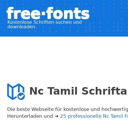
free·fonts
Kostenlose Schriften suchen und
downloaden
Nc Tamil Schrifta
Die beste Webseite für kostenlose und hochwertig
Herunterladen und ➔
25 professionelle Nc Tamil F