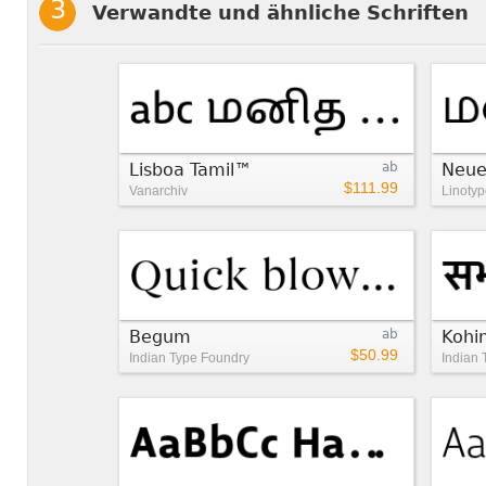
Verwandte und ähnliche Schriften
Lisboa Tamil™
ab
Neue
$111.99
Vanarchiv
Linotyp
Begum
ab
Kohi
$50.99
Indian Type Foundry
Indian 