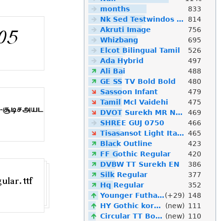
months
833
Nk Sed Testwindos 10 Downloa Filehippo
814
Akruti Image
756
Whizbang
695
Elcot Bilingual Tamil
526
Ada Hybrid
497
Ali Bai
488
GE SS TV Bold Bold
480
Sassoon Infant
479
Tamil Mcl Vaidehi
475
DVOT Surekh MR Normal
469
SHREE GUJ 0750
466
Tisasansot Light Italic
465
Black Outline
423
FF Gothic Regular
420
DVBW TT Surekh EN
386
Silk Regular
377
Hq Regular
352
Younger Futhark
(+29)
148
HY Gothic korean
(new)
111
Circular TT Bold Italic
(new)
110