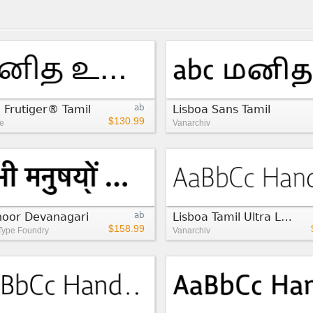
 Frutiger® Tamil
ab
Lisboa Sans Tamil
$130.99
e
Vanarchiv
noor Devanagari
ab
Lisboa Tamil Ultra Light
$158.99
Type Foundry
Vanarchiv