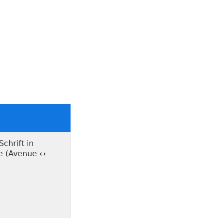
chrift in
re (Avenue ↔