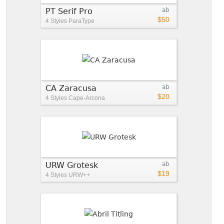
PT Serif Pro
ab
$50
4 Styles
ParaType
CA Zaracusa
ab
$20
4 Styles
Cape-Arcona
URW Grotesk
ab
$19
4 Styles
URW++