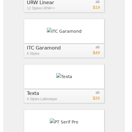
URW Linear
ab
$19
12 Styles
URW++
ITC Garamond
ab
$49
6 Styles
Texta
ab
$26
4 Styles
Latinotype