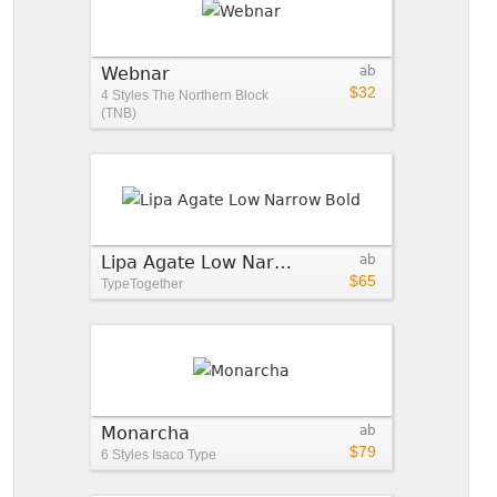
Webnar
ab
$32
4 Styles
The Northern Block
(TNB)
Lipa Agate Low Narrow Bold
ab
$65
TypeTogether
Monarcha
ab
$79
6 Styles
Isaco Type