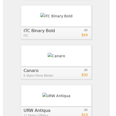
ITC Binary Bold
ab
$49
ITC
Canaro
ab
$30
6 Styles
Rene Bieder
URW Antiqua
ab
$19
12 Styles
URW++