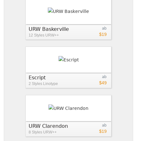
URW Baskerville
ab
$19
12 Styles
URW++
Escript
ab
$49
2 Styles
Linotype
URW Clarendon
ab
$19
8 Styles
URW++