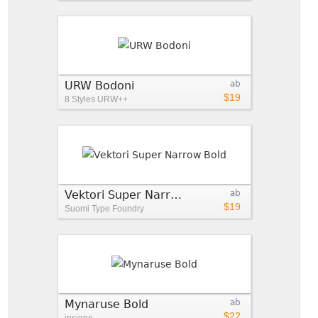
URW Bodoni
ab
$19
8 Styles
URW++
Vektori Super Narrow Bold
ab
$19
Suomi Type Foundry
Mynaruse Bold
ab
$22
insigne