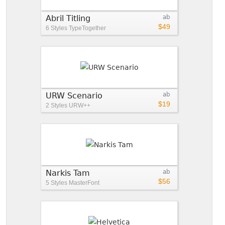
Abril Titling
ab
$49
6 Styles
TypeTogether
URW Scenario
ab
$19
2 Styles
URW++
Narkis Tam
ab
$56
5 Styles
MasterFont