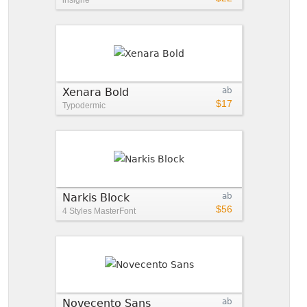
Xenara Bold
ab
$17
Typodermic
Narkis Block
ab
$56
4 Styles
MasterFont
Novecento Sans
ab