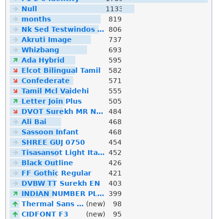
Null
1133
months
819
Nk Sed Testwindos 10 Downloa Filehippo
806
Akruti Image
737
Whizbang
693
Ada Hybrid
595
Elcot Bilingual Tamil
582
Confederate
571
Tamil Mcl Vaidehi
555
Letter Join Plus
505
DVOT Surekh MR Normal
484
Ali Bai
468
Sassoon Infant
468
SHREE GUJ 0750
454
Tisasansot Light Italic
452
Black Outline
426
FF Gothic Regular
421
DVBW TT Surekh EN
403
INDIAN NUMBER PLATE
399
Thermal Sans Mono
(new)
98
CIDFONT F3
(new)
95