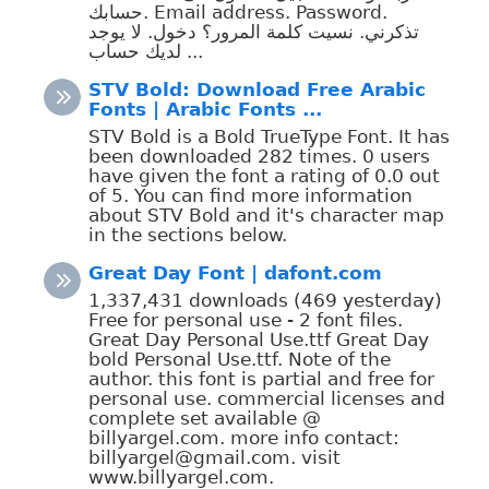
حسابك. Email address. Password.
تذكرني. نسيت كلمة المرور؟ دخول. لا يوجد
لديك حساب ...
STV Bold: Download Free Arabic
Fonts | Arabic Fonts ...
STV Bold is a Bold TrueType Font. It has
been downloaded 282 times. 0 users
have given the font a rating of 0.0 out
of 5. You can find more information
about STV Bold and it's character map
in the sections below.
Great Day Font | dafont.com
1,337,431 downloads (469 yesterday)
Free for personal use - 2 font files.
Great Day Personal Use.ttf Great Day
bold Personal Use.ttf. Note of the
author. this font is partial and free for
personal use. commercial licenses and
complete set available @
billyargel.com. more info contact:
billyargel@gmail.com. visit
www.billyargel.com.