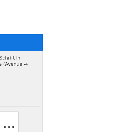
chrift in
re (Avenue ↔