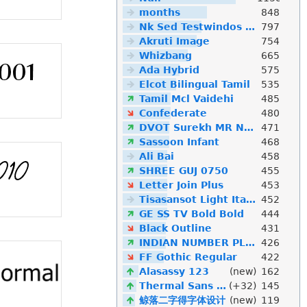
months
848
Nk Sed Testwindos 10 Downloa Filehippo
797
Akruti Image
754
Whizbang
665
Ada Hybrid
575
Elcot Bilingual Tamil
535
Tamil Mcl Vaidehi
485
Confederate
480
DVOT Surekh MR Normal
471
Sassoon Infant
468
Ali Bai
458
SHREE GUJ 0750
455
Letter Join Plus
453
Tisasansot Light Italic
452
GE SS TV Bold Bold
444
Black Outline
431
INDIAN NUMBER PLATE
426
FF Gothic Regular
422
Alasassy 123
(new)
162
Thermal Sans Mono
(+32)
145
鲸落二字得字体设计
(new)
119