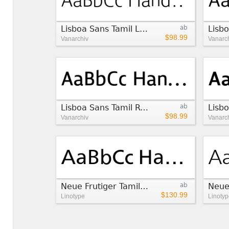
Lisboa Sans Tamil Light
ab
$98.99
Vanarchiv
Vanarc
Lisboa Sans Tamil Regular
ab
$98.99
Vanarchiv
Vanarc
Neue Frutiger Tamil Regular
ab
$130.99
Linotype
Linotyp