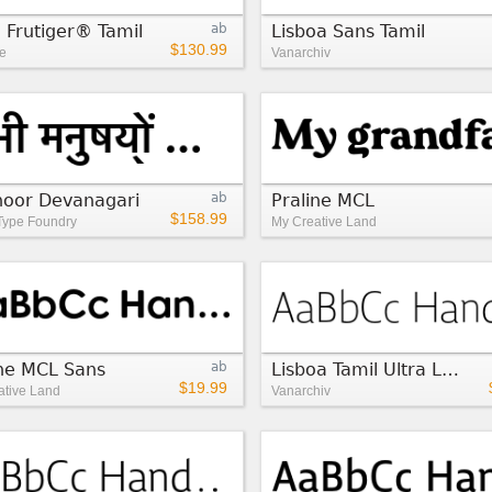
 Frutiger® Tamil
ab
Lisboa Sans Tamil
$130.99
e
Vanarchiv
noor Devanagari
ab
Praline MCL
$158.99
Type Foundry
My Creative Land
ine MCL Sans
ab
Lisboa Tamil Ultra Light
$19.99
ative Land
Vanarchiv