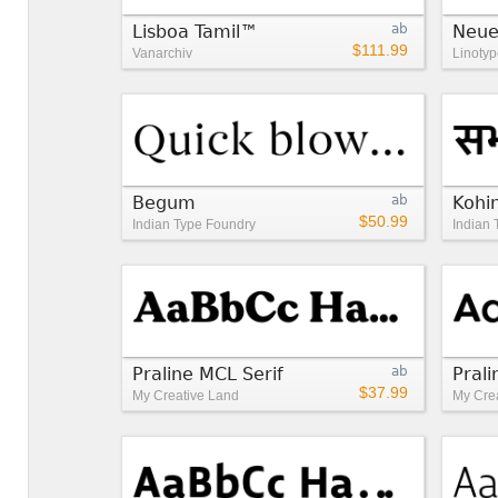
Lisboa Tamil™
ab
Neue
$111.99
Vanarchiv
Linotyp
Begum
ab
Kohi
$50.99
Indian Type Foundry
Indian 
Praline MCL Serif
ab
Pral
$37.99
My Creative Land
My Cre