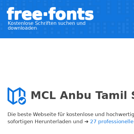
free·fonts
Kostenlose Schriften suchen und
downloaden
MCL Anbu Tamil S
Die beste Webseite für kostenlose und hochwerti
sofortigen Herunterladen und ➔
27 professionell