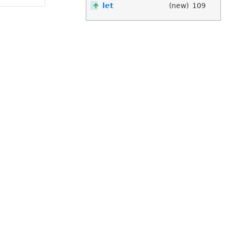
let
(new)
109