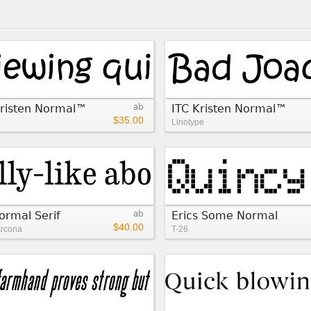
Kristen Normal™
ab
ITC Kristen Normal™
$35.00
Linotype
ormal Serif
ab
Erics Some Normal
$40.00
rcona
T-26