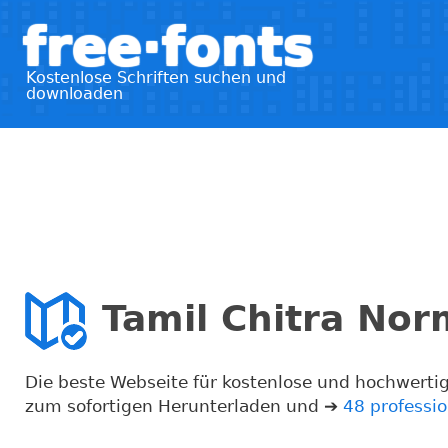
free·fonts
Kostenlose Schriften suchen und
downloaden
Tamil Chitra Norm
Die beste Webseite für kostenlose und hochwertig
zum sofortigen Herunterladen und ➔
48 professio