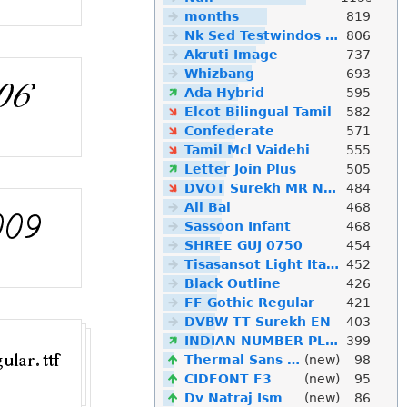
months
819
Nk Sed Testwindos 10 Downloa Filehippo
806
Akruti Image
737
Whizbang
693
Ada Hybrid
595
Elcot Bilingual Tamil
582
Confederate
571
Tamil Mcl Vaidehi
555
Letter Join Plus
505
DVOT Surekh MR Normal
484
Ali Bai
468
Sassoon Infant
468
SHREE GUJ 0750
454
Tisasansot Light Italic
452
Black Outline
426
FF Gothic Regular
421
DVBW TT Surekh EN
403
INDIAN NUMBER PLATE
399
Thermal Sans Mono
(new)
98
CIDFONT F3
(new)
95
Dv Natraj Ism
(new)
86