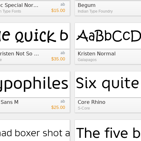
Gothic Special Normal Italic
ab
Begum
$15.00
 Type Fonts
Indian Type Foundry
ITC Kristen Not So Normal™
ab
Kristen Normal
$35.00
e
Galapagos
 Sans M
ab
Core Rhino
$25.00
S-Core