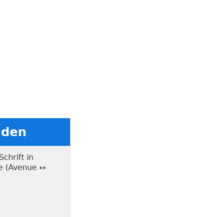
aden
chrift in
re (Avenue ↔