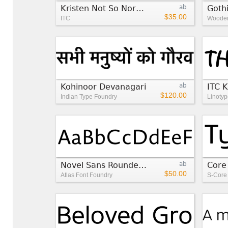
Kristen Not So Normal™
ab
$35.00
ITC
Wooden
Kohinoor Devanagari
ab
$120.00
Indian Type Foundry
Linotyp
Novel Sans Rounded Pro™
ab
Core
$50.00
Atlas Font Foundry
S-Core