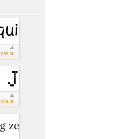
ab
$35.00
ab
$19.00