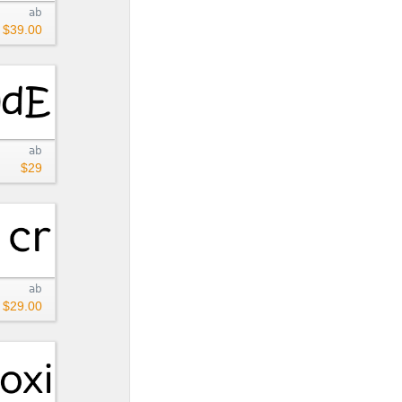
ab
$39.00
ab
$29
ab
$29.00