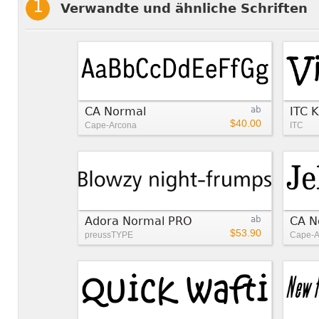
Verwandte und ähnliche Schriften
CA Normal
ab
ITC 
$40.00
Cape-Arcona
ITC
Adora Normal PRO
ab
CA N
$53.90
preussTYPE
Cape-A